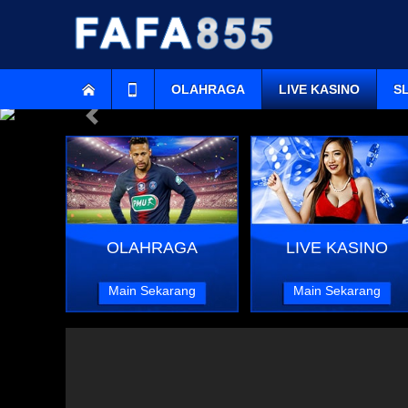
OLAHRAGA
LIVE KASINO
S
Previous
OLAHRAGA
LIVE KASINO
Main Sekarang
Main Sekarang