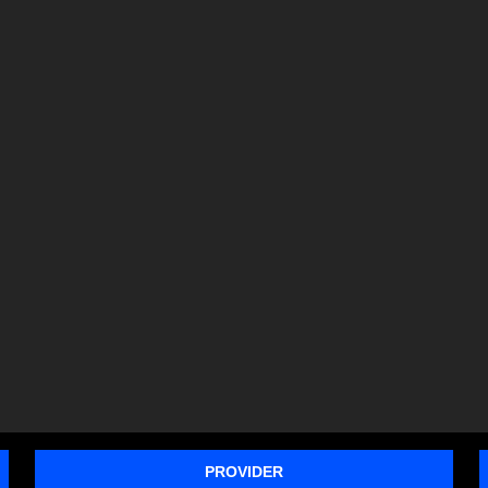
PROVIDER