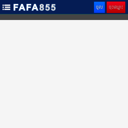
ចូល
ចុះឈ្មោះ