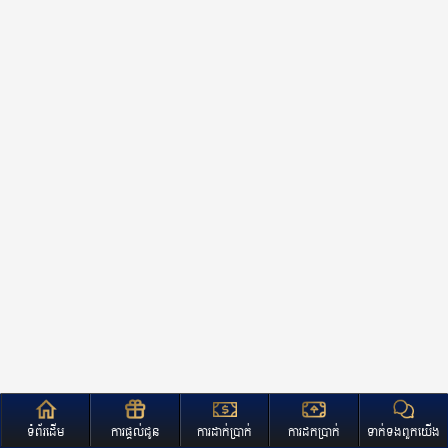
ទំព័រដើម
ការផ្តល់ជូន
ការដាក់ប្រាក់
ការដកប្រាក់
ទាក់ទងពួកយើង