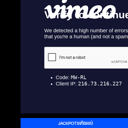
JACKPOTSទាំងអស់