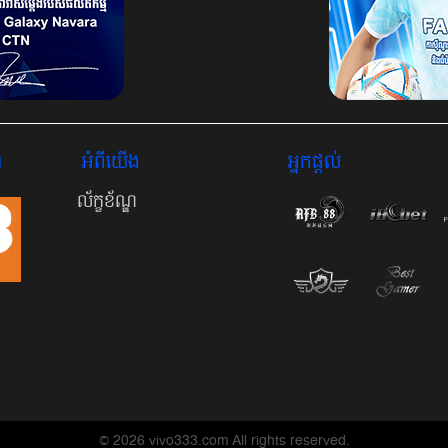
ូ
អំពី​យើង
អ្នកផ្តល់
ល័ក្ខខ័ណ្ឌ
© 2026 vivo333.com All rights reserved.