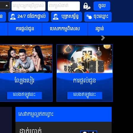
ចូល
ូន
24/7 ជជែកផ្ទាល់
បុត្រសម្ព័ន្ធ
ចុះឈ្មោះ
ការផ្តល់ជូន
បេសកកម្មពិសេស
រង្វាន់
Next
ល្បែងបៀរ
ការផ្តល់ជូន
លេងឥឡូវនេះ
លេងឥឡូវនេះ
សេវាកម្មល្អឥតខ្ចោះ
ដាក់ប្រាក់