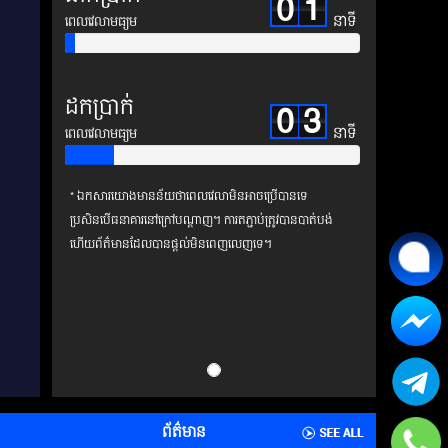
0
1
នាទី
ពេលវេលាមធ្យម
ដកប្រាក់
0
3
នាទី
ពេលវេលាមធ្យម
* ឯកសារយោងមានន័យថាពេលវេលាមិនអាចប្រើបានទេ
ប្រសិនបើធនាគារនៅក្រៅបណ្តាញ។ ការតភ្ជាប់ត្រូវបានបាត់បង់
ហើយព័ត៌មានដែលបានផ្តល់មិនពេញលេញទេ។
ព័ត៌មាន