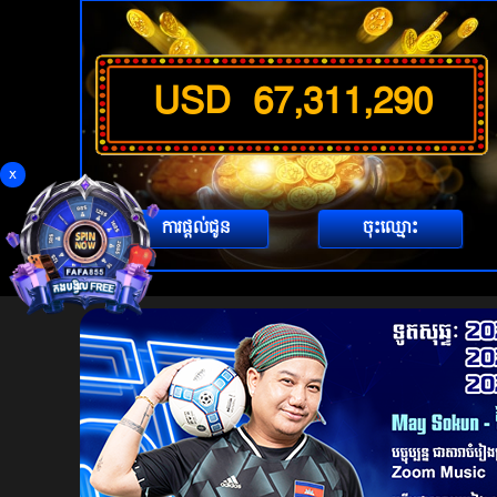
USD
67,311,296
x
ការផ្តល់ជូន
ចុះឈ្មោះ
FAFABETS