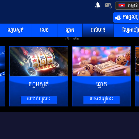
កម្ពុជា
ការផ្តល់ជ
ហ្គេមស្លត់
លេខ
ឆ្នោត
ជល់មាន់
ល្បែងបៀរ
ហ្គេមស្លត់
ឆ្នោត
លេងឥឡូវនេះ
លេងឥឡូវនេះ