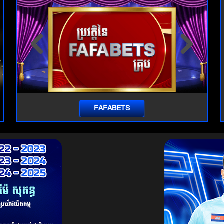
‹
›
FAFABETS