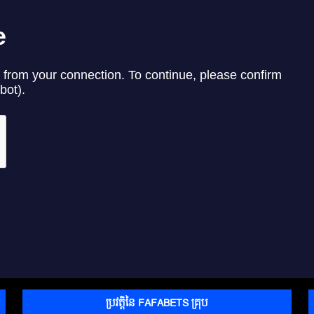
ប្រវត្តិនៃ FAFABETS គ្រុប