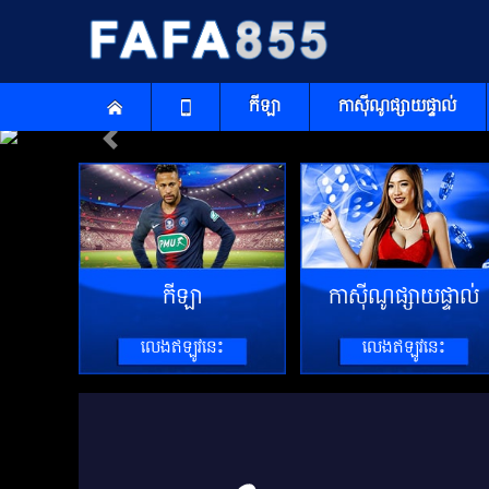
កីឡា
កាស៊ីណូផ្សាយផ្ទាល់
Previous
កីឡា
កាស៊ីណូផ្សាយផ្ទាល់
លេងឥឡូវនេះ
លេងឥឡូវនេះ