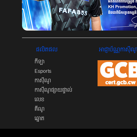
ផលិតផល
អាជ្ញាប័ណ្ណកាសុីណ
កីឡា
Esports
កាស៊ីណូ
កាស៊ីណូផ្សាយផ្ទាល់
លេខ
គីណូ
ឆ្នោត