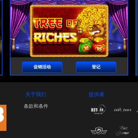
‹
›
记
促销活动
登记
关于我们
提供者
条款和条件