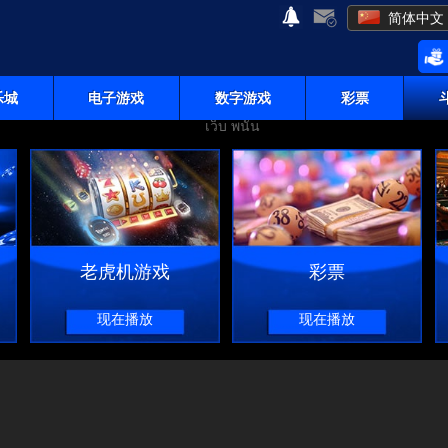
简体中文
乐城
电子游戏
数字游戏
彩票
老虎机游戏
彩票
现在播放
现在播放