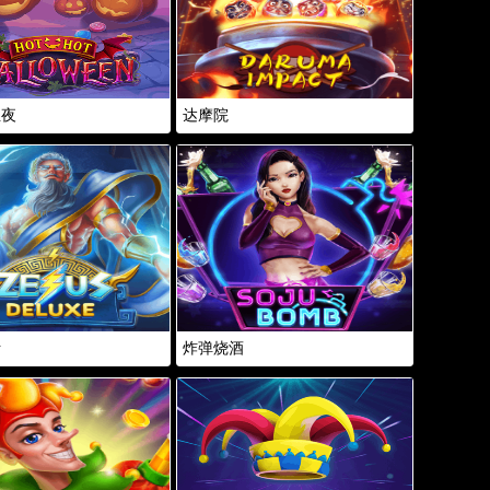
圣夜
达摩院
斯
炸弹烧酒