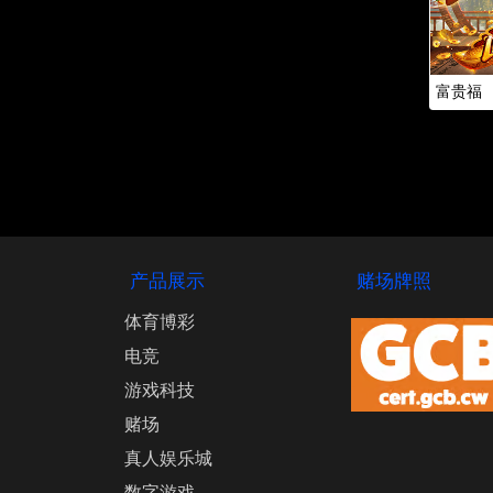
富贵福
产品展示
赌场牌照
体育博彩
电竞
游戏科技
赌场
真人娱乐城
数字游戏