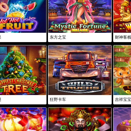
果
东方之宝
财神客
诞
狂野卡车
吉祥宝