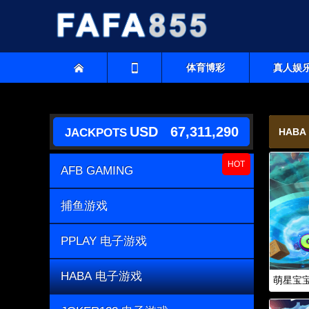
体育博彩
真人娱
USD
67,311,301
JACKPOTS
HABA
HOT
AFB GAMING
捕鱼游戏
PPLAY 电子游戏
HABA 电子游戏
萌星宝