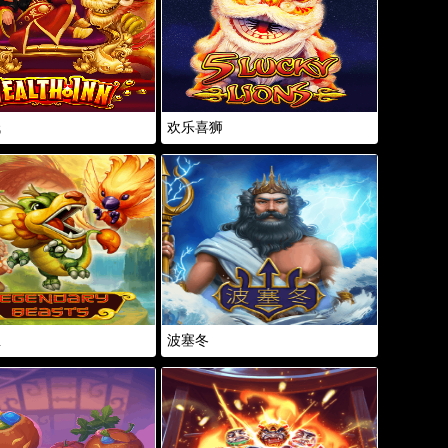
栈
欢乐喜狮
宝
波塞冬