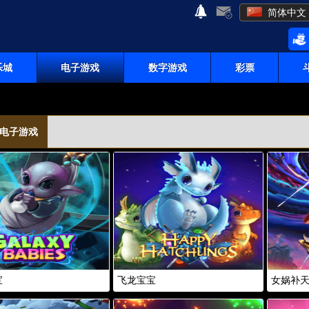
简体中文
乐城
电子游戏
数字游戏
彩票
 电子游戏
宝
飞龙宝宝
女娲补