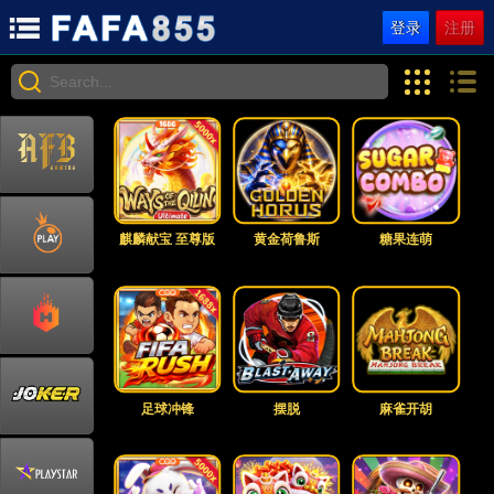
登录
注册
麒麟献宝 至尊版
黄金荷鲁斯
糖果连萌
足球冲锋
摆脱
麻雀开胡