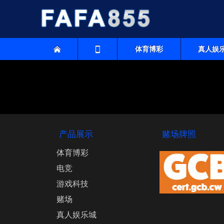
体育博彩
真人娱
产品展示
赌场牌照
体育博彩
电竞
游戏科技
赌场
真人娱乐城