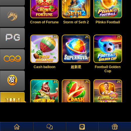
Crown of Fortune
Storm of Seth 2
Plinko Football
Cash balloon
超新星
Football Golden
Cup
Fortune Hook
Crash Fruit
迦罗宝石传奇版
Boom