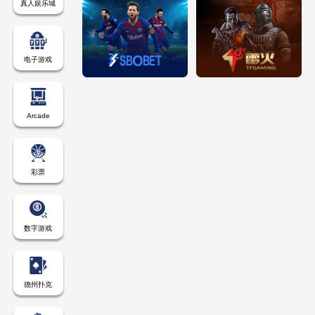
真人娱乐城
电子游戏
Arcade
彩票
数字游戏
德州扑克