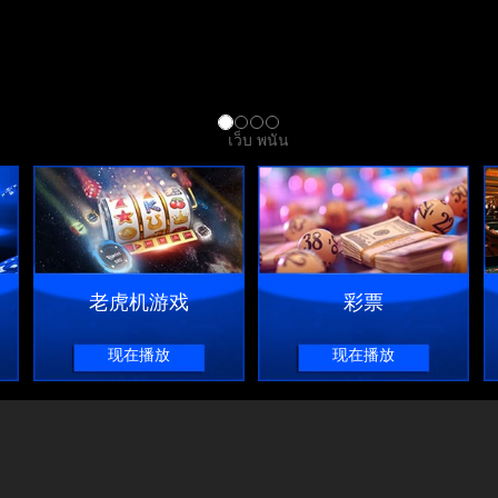
老虎机游戏
彩票
现在播放
现在播放